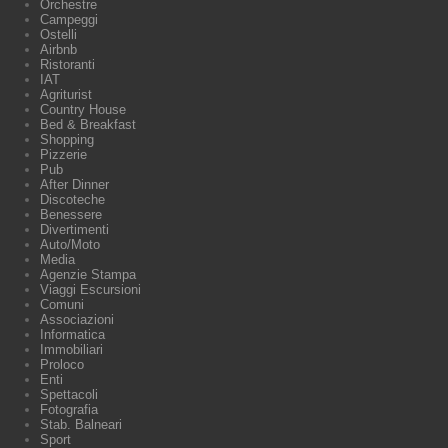
Orchestre
Campeggi
Ostelli
Airbnb
Ristoranti
IAT
Agriturist
Country House
Bed & Breakfast
Shopping
Pizzerie
Pub
After Dinner
Discoteche
Benessere
Divertimenti
Auto/Moto
Media
Agenzie Stampa
Viaggi Escursioni
Comuni
Associazioni
Informatica
Immobiliari
Proloco
Enti
Spettacoli
Fotografia
Stab. Balneari
Sport