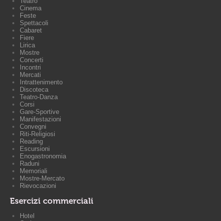
Teatro
Cinema
Feste
Spettacoli
Cabaret
Fiere
Lirica
Mostre
Concerti
Incontri
Mercati
Intrattenimento
Discoteca
Teatro-Danza
Corsi
Gare-Sportive
Manifestazioni
Convegni
Riti-Religiosi
Reading
Escursioni
Enogastronomia
Raduni
Memoriali
Mostre-Mercato
Rievocazioni
Esercizi commerciali
Hotel