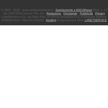
© 2005 - 2026 - www.campaniainfesta.it -
Supplemento a 60019News
(Reg. n. 17
del 24/07/2003 presso Trib. An) -
Redazione
-
Disclaimer
-
Pubblicità
-
Privacy
Lanetservice s.r.l.s. via Fabio Filzi, 26 60019 Senigallia P.I./C.F./Registro Imprese
02969870423 - REA AN 294359 -
Hosting
& Applicazione Web:
LANETSERVICE