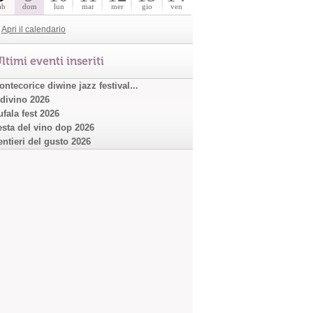
ab
dom
lun
mar
mer
gio
ven
Apri il calendario
ltimi eventi inseriti
ntecorice diwine jazz festival...
ndivino 2026
ufala fest 2026
esta del vino dop 2026
entieri del gusto 2026