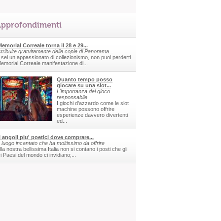
pprofondimenti
 Memorial Correale torna il 28 e 29...
stribuite gratuitamente delle copie di Panorama...
 sei un appassionato di collezionismo, non puoi perderti
 Memorial Correale manifestazione di...
Quanto tempo posso
giocare su una slot...
L'importanza del gioco
responsabile
I giochi d'azzardo come le slot
machine possono offrire
esperienze davvero divertenti
ed...
i angoli piu' poetici dove comprare...
 luogo incantato che ha moltissimo da offrire
la nostra bellissima Italia non si contano i posti che gli
ri Paesi del mondo ci invidiano;...