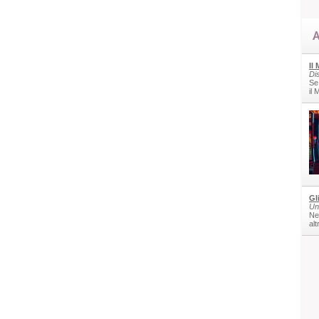
A
Il
Di
Se
il
Gl
Un
Nel
alt