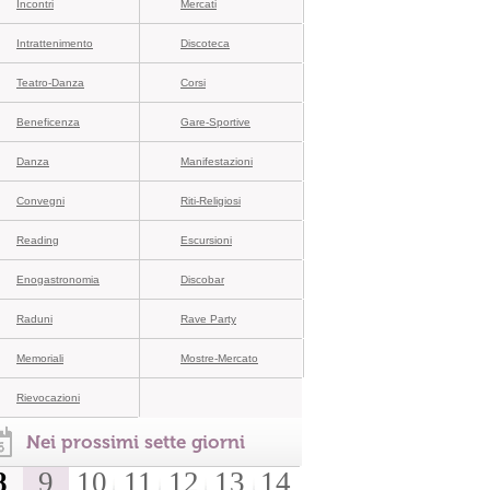
Incontri
Mercati
Intrattenimento
Discoteca
Teatro-Danza
Corsi
Beneficenza
Gare-Sportive
Danza
Manifestazioni
Convegni
Riti-Religiosi
Reading
Escursioni
Enogastronomia
Discobar
Raduni
Rave Party
Memoriali
Mostre-Mercato
Rievocazioni
Nei prossimi sette giorni
8
9
10
11
12
13
14