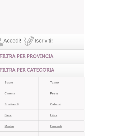
Accedi!
Iscriviti!
FILTRA PER PROVINCIA
FILTRA PER CATEGORIA
Sagre
Teatro
Cinema
Feste
Spettacoli
Cabaret
Fiere
Lirica
Mostre
Concerti