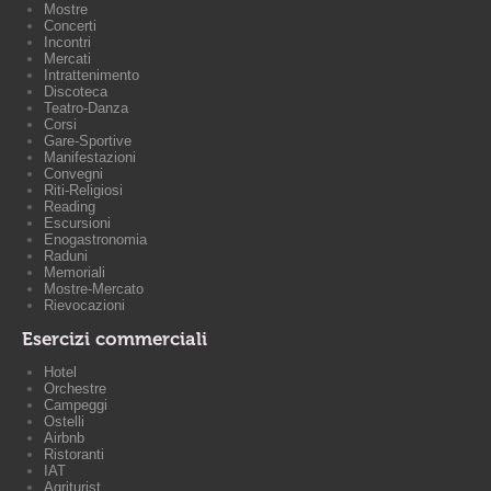
Mostre
Concerti
Incontri
Mercati
Intrattenimento
Discoteca
Teatro-Danza
Corsi
Gare-Sportive
Manifestazioni
Convegni
Riti-Religiosi
Reading
Escursioni
Enogastronomia
Raduni
Memoriali
Mostre-Mercato
Rievocazioni
Esercizi commerciali
Hotel
Orchestre
Campeggi
Ostelli
Airbnb
Ristoranti
IAT
Agriturist