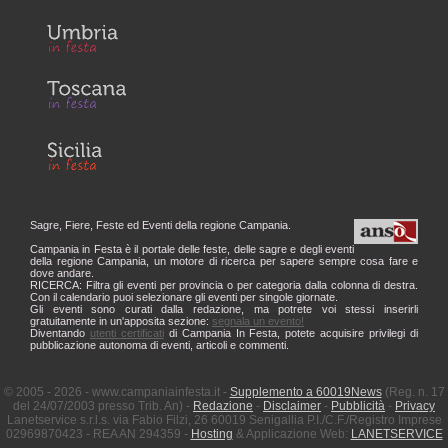
Sagre, Fiere, Feste ed Eventi della regione Campania.
Campania in Festa è il portale delle feste, delle sagre e degli eventi
della regione Campania, un motore di ricerca per sapere sempre cosa fare e
dove andare.
RICERCA: Filtra gli eventi per provincia o per categoria dalla colonna di destra.
Con il calendario puoi selezionare gli eventi per singole giornate.
Gli eventi sono curati dalla redazione, ma potrete voi stessi inserirli
gratuitamente in un'apposita sezione:
segnala un evento!
Diventando
utenti certificati
di Campania In Festa, potete acquisire privilegi di
pubblicazione autonoma di eventi, articoli e commenti.
© 2005 - 2026 - www.campaniainfesta.it -
Supplemento a 60019News
(Reg. n. 17
del 24/07/2003 presso Trib. An) -
Redazione
-
Disclaimer
-
Pubblicità
-
Privacy
Lanetservice s.r.l.s. via Fabio Filzi, 26 60019 Senigallia P.I./C.F./Registro Imprese
02969870423 - REA AN 294359 -
Hosting
& Applicazione Web:
LANETSERVICE