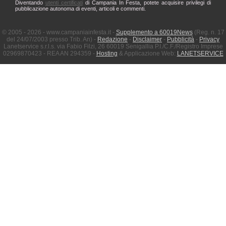
Diventando
utenti certificati
di Campania In Festa, potete acquisire privilegi di
pubblicazione autonoma di eventi, articoli e commenti.
© 2005 - 2026 - www.campaniainfesta.it -
Supplemento a 60019News
(Reg. n. 17
del 24/07/2003 presso Trib. An) -
Redazione
-
Disclaimer
-
Pubblicità
-
Privacy
Lanetservice s.r.l.s. via Fabio Filzi, 26 60019 Senigallia P.I./C.F./Registro Imprese
02969870423 - REA AN 294359 -
Hosting
& Applicazione Web:
LANETSERVICE