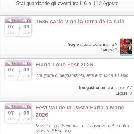
Stai guardando gli eventi tra il 6 e il 12 Agosto
ago
ago
1535 carlo v ne la terra de la sala
07
09
2026
2026
Sagre
a
Sala Consilina - SA
Letture: 3
ago
ago
Fiano Love Fest 2026
07
09
Tre giorni di degustazioni, arte e musica a Lapio
2026
2026
Enogastronomia
a
Lapio - AV
Letture: 0
ago
ago
Festival della Pasta Fatta a Mano
07
09
2026
2026
2026
Musica, gastronomia e tradizioni nel centro
storico di Buccino