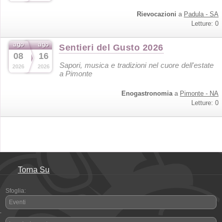
Rievocazioni
a
Padula - SA
Letture: 0
ago
ago
Sentieri del Gusto 2026
08
16
Sapori, musica e tradizioni nel cuore dell'estate
2026
2026
a Pimonte
Enogastronomia
a
Pimonte - NA
Letture: 0
Torna Su
Sfoglia:
Eventi
-