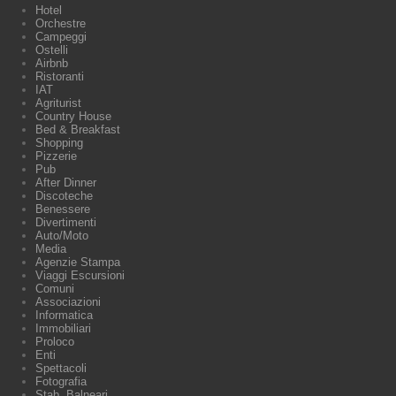
Hotel
Orchestre
Campeggi
Ostelli
Airbnb
Ristoranti
IAT
Agriturist
Country House
Bed & Breakfast
Shopping
Pizzerie
Pub
After Dinner
Discoteche
Benessere
Divertimenti
Auto/Moto
Media
Agenzie Stampa
Viaggi Escursioni
Comuni
Associazioni
Informatica
Immobiliari
Proloco
Enti
Spettacoli
Fotografia
Stab. Balneari