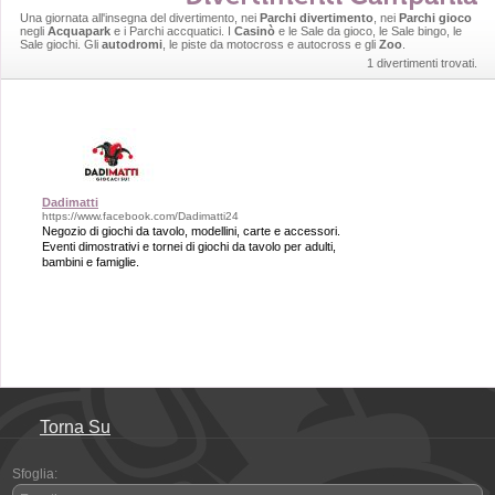
Una giornata all'insegna del divertimento, nei
Parchi divertimento
, nei
Parchi gioco
negli
Acquapark
e i Parchi accquatici. I
Casinò
e le Sale da gioco, le Sale bingo, le
Sale giochi. Gli
autodromi
, le piste da motocross e autocross e gli
Zoo
.
1 divertimenti trovati.
Dadimatti
https://www.facebook.com/Dadimatti24
Negozio di giochi da tavolo, modellini, carte e accessori.
Eventi dimostrativi e tornei di giochi da tavolo per adulti,
bambini e famiglie.
Torna Su
Sfoglia: