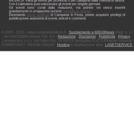
RICERCA: Filtra gli eventi per provincia o per categoria dalla colonna di destra.
Con il calendario puoi selezionare gli eventi per singole giornate.
Gli eventi sono curati dalla redazione, ma potrete voi stessi inserirli
gratuitamente in un'apposita sezione:
segnala un evento!
Diventando
utenti certificati
di Campania In Festa, potete acquisire privilegi di
pubblicazione autonoma di eventi, articoli e commenti.
© 2005 - 2026 - www.campaniainfesta.it -
Supplemento a 60019News
(Reg. n. 17
del 24/07/2003 presso Trib. An) -
Redazione
-
Disclaimer
-
Pubblicità
-
Privacy
Lanetservice s.r.l.s. via Fabio Filzi, 26 60019 Senigallia P.I./C.F./Registro Imprese
02969870423 - REA AN 294359 -
Hosting
& Applicazione Web:
LANETSERVICE