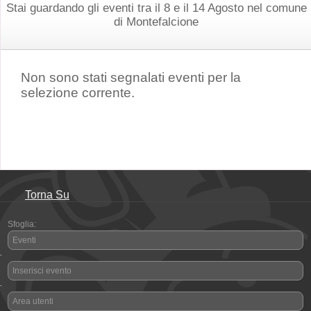
Stai guardando gli eventi tra il 8 e il 14 Agosto nel comune
di Montefalcione
Non sono stati segnalati eventi per la
selezione corrente.
Torna Su
Sfoglia:
Eventi
-
Inserisci evento
-
Area utenti