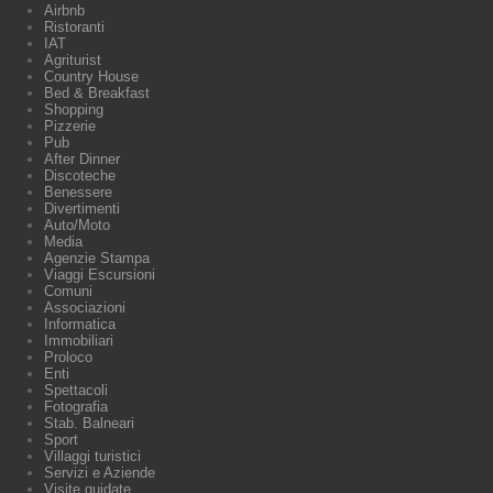
Airbnb
Ristoranti
IAT
Agriturist
Country House
Bed & Breakfast
Shopping
Pizzerie
Pub
After Dinner
Discoteche
Benessere
Divertimenti
Auto/Moto
Media
Agenzie Stampa
Viaggi Escursioni
Comuni
Associazioni
Informatica
Immobiliari
Proloco
Enti
Spettacoli
Fotografia
Stab. Balneari
Sport
Villaggi turistici
Servizi e Aziende
Visite guidate