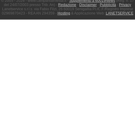
© 2005 - 2026 - www.campaniainfesta.it -
Supplemento a 60019News
(Reg. n. 17
del 24/07/2003 presso Trib. An) -
Redazione
-
Disclaimer
-
Pubblicità
-
Privacy
Lanetservice s.r.l.s. via Fabio Filzi, 26 60019 Senigallia P.I./C.F./Registro Imprese
02969870423 - REA AN 294359 -
Hosting
& Applicazione Web:
LANETSERVICE