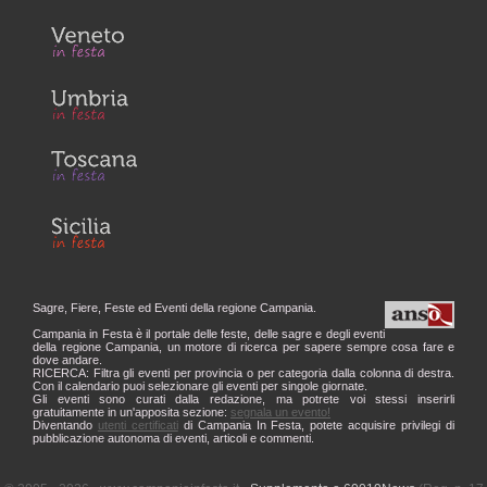
Sagre, Fiere, Feste ed Eventi della regione Campania.
Campania in Festa è il portale delle feste, delle sagre e degli eventi
della regione Campania, un motore di ricerca per sapere sempre cosa fare e
dove andare.
RICERCA: Filtra gli eventi per provincia o per categoria dalla colonna di destra.
Con il calendario puoi selezionare gli eventi per singole giornate.
Gli eventi sono curati dalla redazione, ma potrete voi stessi inserirli
gratuitamente in un'apposita sezione:
segnala un evento!
Diventando
utenti certificati
di Campania In Festa, potete acquisire privilegi di
pubblicazione autonoma di eventi, articoli e commenti.