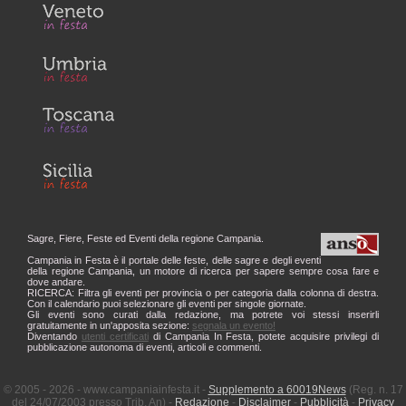
Sagre, Fiere, Feste ed Eventi della regione Campania.
Campania in Festa è il portale delle feste, delle sagre e degli eventi
della regione Campania, un motore di ricerca per sapere sempre cosa fare e
dove andare.
RICERCA: Filtra gli eventi per provincia o per categoria dalla colonna di destra.
Con il calendario puoi selezionare gli eventi per singole giornate.
Gli eventi sono curati dalla redazione, ma potrete voi stessi inserirli
gratuitamente in un'apposita sezione:
segnala un evento!
Diventando
utenti certificati
di Campania In Festa, potete acquisire privilegi di
pubblicazione autonoma di eventi, articoli e commenti.
© 2005 - 2026 - www.campaniainfesta.it -
Supplemento a 60019News
(Reg. n. 17
del 24/07/2003 presso Trib. An) -
Redazione
-
Disclaimer
-
Pubblicità
-
Privacy