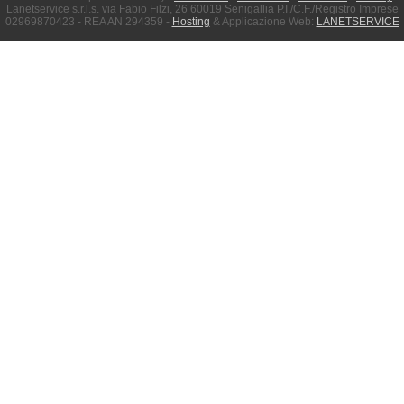
Lanetservice s.r.l.s. via Fabio Filzi, 26 60019 Senigallia P.I./C.F./Registro Imprese
02969870423 - REA AN 294359 -
Hosting
& Applicazione Web:
LANETSERVICE