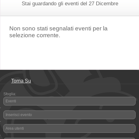
Stai guardando gli eventi del 27 Dicembre
Non sono stati segnalati eventi per la
selezione corrente.
Torna Su
Sfoglia:
Eventi
-
Inserisci evento
-
Area utenti
-