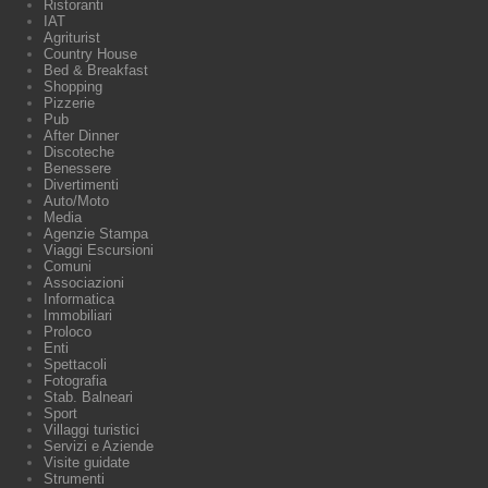
Ristoranti
IAT
Agriturist
Country House
Bed & Breakfast
Shopping
Pizzerie
Pub
After Dinner
Discoteche
Benessere
Divertimenti
Auto/Moto
Media
Agenzie Stampa
Viaggi Escursioni
Comuni
Associazioni
Informatica
Immobiliari
Proloco
Enti
Spettacoli
Fotografia
Stab. Balneari
Sport
Villaggi turistici
Servizi e Aziende
Visite guidate
Strumenti