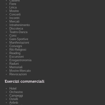
Cabaret
Fiere
Lirica
Mostre
Concerti
Incontri
Mercati
Intrattenimento
Discoteca
Teatro-Danza
Corsi
Gare-Sportive
Manifestazioni
Convegni
Riti-Religiosi
Reading
Escursioni
Enogastronomia
Raduni
Memoriali
Mostre-Mercato
Rievocazioni
Esercizi commerciali
Hotel
Orchestre
Campeggi
Ostelli
Airbnb