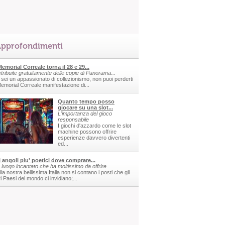
pprofondimenti
 Memorial Correale torna il 28 e 29...
stribuite gratuitamente delle copie di Panorama...
 sei un appassionato di collezionismo, non puoi perderti
 Memorial Correale manifestazione di...
Quanto tempo posso
giocare su una slot...
L'importanza del gioco
responsabile
I giochi d'azzardo come le slot
machine possono offrire
esperienze davvero divertenti
ed...
i angoli piu' poetici dove comprare...
 luogo incantato che ha moltissimo da offrire
la nostra bellissima Italia non si contano i posti che gli
ri Paesi del mondo ci invidiano;...