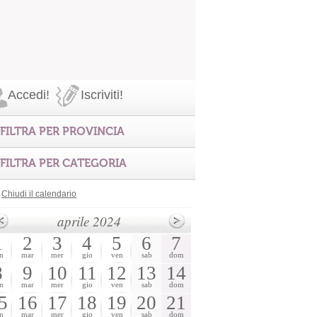
Accedi!
Iscriviti!
FILTRA PER PROVINCIA
FILTRA PER CATEGORIA
Chiudi il calendario
aprile 2024
1
2
3
4
5
6
7
n
mar
mer
gio
ven
sab
dom
8
9
10
11
12
13
14
n
mar
mer
gio
ven
sab
dom
5
16
17
18
19
20
21
n
mar
mer
gio
ven
sab
dom