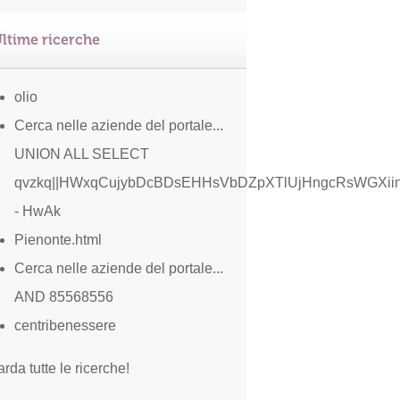
ltime ricerche
olio
Cerca nelle aziende del portale...
UNION ALL SELECT
qvzkq||HWxqCujybDcBDsEHHsVbDZpXTlUjHngcRsWGXiin|
- HwAk
Pienonte.html
Cerca nelle aziende del portale...
AND 85568556
centribenessere
rda tutte le ricerche!