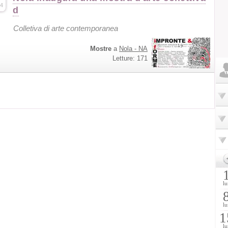
4
d
Colletiva di arte contemporanea
Mostre
a
Nola - NA
Letture: 171
lu
lu
1
lu