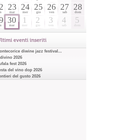
2
23
24
25
26
27
28
n
mar
mer
gio
ven
sab
dom
9
30
1
2
3
4
5
n
mar
mer
gio
ven
sab
dom
ltimi eventi inseriti
ntecorice diwine jazz festival...
ndivino 2026
ufala fest 2026
esta del vino dop 2026
entieri del gusto 2026