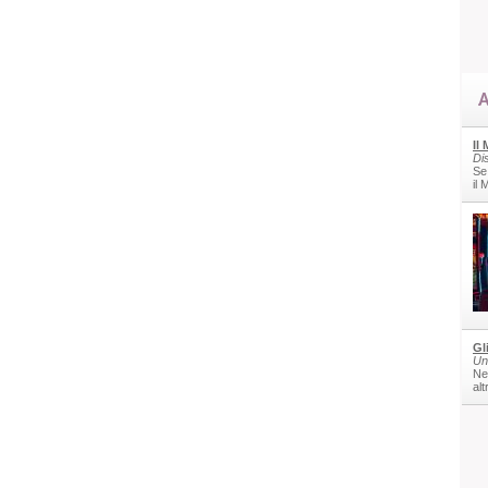
A
Il
Di
Se
il
Gl
Un
Nel
alt