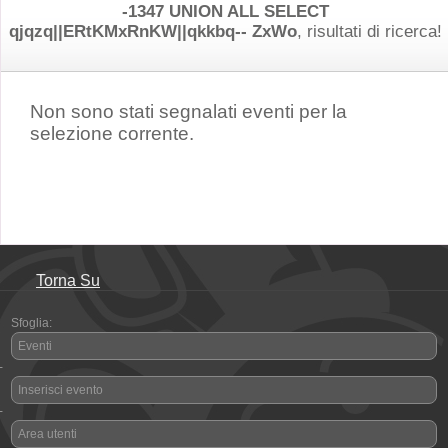
-1347 UNION ALL SELECT
qjqzq||ERtKMxRnKW||qkkbq-- ZxWo
, risultati di ricerca!
Non sono stati segnalati eventi per la
selezione corrente.
Torna Su
Sfoglia:
Eventi
-
Inserisci evento
-
Area utenti