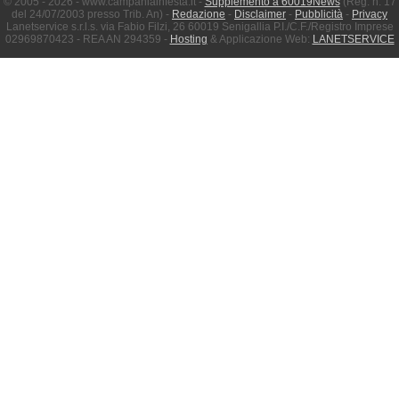
© 2005 - 2026 - www.campaniainfesta.it -
Supplemento a 60019News
(Reg. n. 17
del 24/07/2003 presso Trib. An) -
Redazione
-
Disclaimer
-
Pubblicità
-
Privacy
Lanetservice s.r.l.s. via Fabio Filzi, 26 60019 Senigallia P.I./C.F./Registro Imprese
02969870423 - REA AN 294359 -
Hosting
& Applicazione Web:
LANETSERVICE