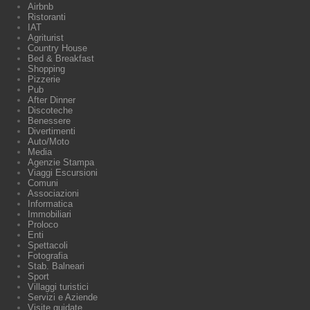
Airbnb
Ristoranti
IAT
Agriturist
Country House
Bed & Breakfast
Shopping
Pizzerie
Pub
After Dinner
Discoteche
Benessere
Divertimenti
Auto/Moto
Media
Agenzie Stampa
Viaggi Escursioni
Comuni
Associazioni
Informatica
Immobiliari
Proloco
Enti
Spettacoli
Fotografia
Stab. Balneari
Sport
Villaggi turistici
Servizi e Aziende
Visite guidate