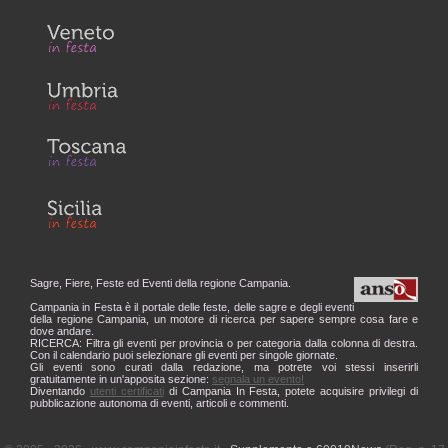
Sagre, Fiere, Feste ed Eventi della regione Campania.
Campania in Festa è il portale delle feste, delle sagre e degli eventi
della regione Campania, un motore di ricerca per sapere sempre cosa fare e
dove andare.
RICERCA: Filtra gli eventi per provincia o per categoria dalla colonna di destra.
Con il calendario puoi selezionare gli eventi per singole giornate.
Gli eventi sono curati dalla redazione, ma potrete voi stessi inserirli
gratuitamente in un'apposita sezione:
segnala un evento!
Diventando
utenti certificati
di Campania In Festa, potete acquisire privilegi di
pubblicazione autonoma di eventi, articoli e commenti.