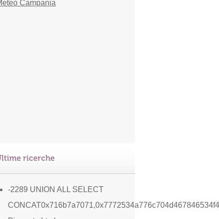
ltime ricerche
-2289 UNION ALL SELECT
CONCAT0x716b7a7071,0x7772534a776c704d467846534f4