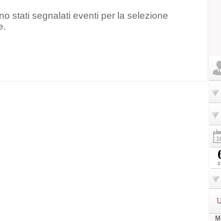
o stati segnalati eventi per la selezione
e.
g
U
Mo