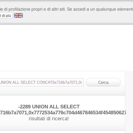
-2289 UNION ALL SELECT
16b7a7071,0x7772534a776c704d467846534f45485062744
risultati di ricerca!