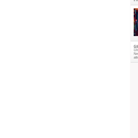
il
Gl
Un
Nel
alt