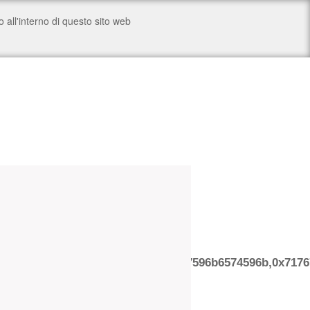
26b47466a4b71744e755a5949496867596b6574596b,0x7176