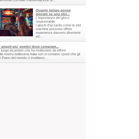
 Memorial Correale manifestazione di...
Quanto tempo posso
giocare su una slot...
L'importanza del gioco
responsabile
I giochi d'azzardo come le slot
machine possono offrire
esperienze davvero divertenti
ed...
i angoli piu' poetici dove comprare...
 luogo incantato che ha moltissimo da offrire
la nostra bellissima Italia non si contano i posti che gli
ri Paesi del mondo ci invidiano;...