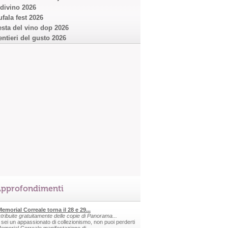
ndivino 2026
ufala fest 2026
esta del vino dop 2026
entieri del gusto 2026
pprofondimenti
 Memorial Correale torna il 28 e 29...
stribuite gratuitamente delle copie di Panorama...
 sei un appassionato di collezionismo, non puoi perderti