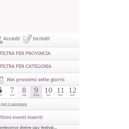
Accedi!
Iscriviti!
FILTRA PER PROVINCIA
FILTRA PER CATEGORIA
Nei prossimi sette giorni
6
7
8
9
10
11
12
io
ven
sab
dom
lun
mar
mer
Apri il calendario
ltimi eventi inseriti
ntecorice diwine jazz festival...