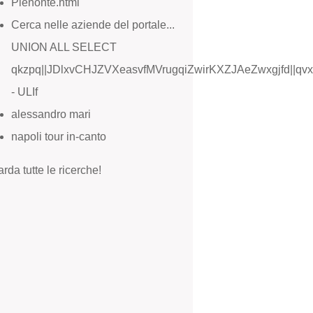
Pienonte.html
Cerca nelle aziende del portale...
UNION ALL SELECT
qkzpq||JDlxvCHJZVXeasvfMVrugqiZwirKXZJAeZwxgjfd||qvx
- ULIf
alessandro mari
napoli tour in-canto
rda tutte le ricerche!