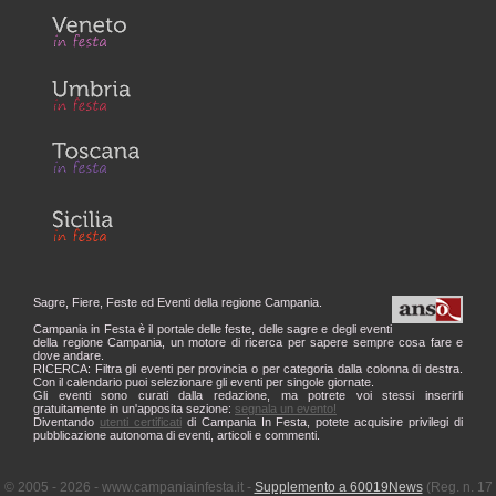
Sagre, Fiere, Feste ed Eventi della regione Campania.
Campania in Festa è il portale delle feste, delle sagre e degli eventi
della regione Campania, un motore di ricerca per sapere sempre cosa fare e
dove andare.
RICERCA: Filtra gli eventi per provincia o per categoria dalla colonna di destra.
Con il calendario puoi selezionare gli eventi per singole giornate.
Gli eventi sono curati dalla redazione, ma potrete voi stessi inserirli
gratuitamente in un'apposita sezione:
segnala un evento!
Diventando
utenti certificati
di Campania In Festa, potete acquisire privilegi di
pubblicazione autonoma di eventi, articoli e commenti.
© 2005 - 2026 - www.campaniainfesta.it -
Supplemento a 60019News
(Reg. n. 17