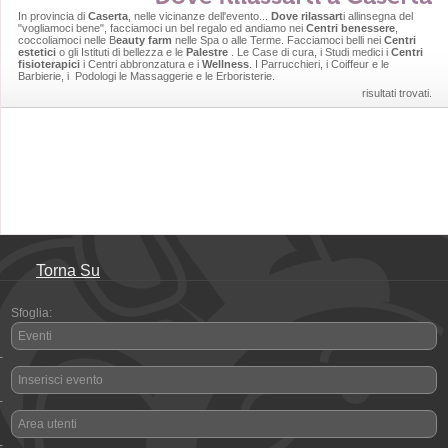
In provincia di
Caserta
, nelle vicinanze dell'evento...
Dove rilassart
i allinsegna del
"vogliamoci bene", facciamoci un bel regalo ed andiamo nei
Centri benessere
,
coccoliamoci nelle B
eauty farm
nelle Spa o alle Terme. Facciamoci belli nei
Centri
estetici
o gli Istituti di bellezza e le
Palestre
. Le Case di cura, i Studi medici i
Centri
fisioterapici
i Centri abbronzatura e i
Wellness
. I Parrucchieri, i Coiffeur e le
Barbierie, i Podologi le Massaggerie e le Erboristerie.
risultati trovati.
Torna Su
Sfoglia:
Eventi
-
Inserisci evento
-
Area utenti
-