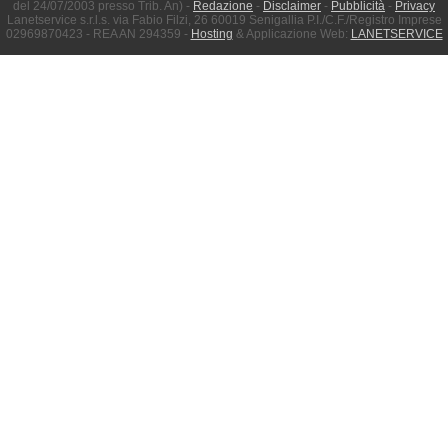
del 24/07/2003 presso Trib. An) -
Redazione
-
Disclaimer
-
Pubblicità
-
Privacy
Lanetservice s.r.l.s. via Fabio Filzi, 26 60019 Senigallia P.I./C.F./Registro Imprese
02969870423 - REA AN 294359 -
Hosting
& Applicazione Web:
LANETSERVICE