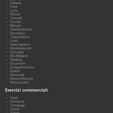
Cabaret
Fiere
Lirica
Mostre
Concerti
Incontri
Mercati
Intrattenimento
Discoteca
Teatro-Danza
Corsi
Gare-Sportive
Manifestazioni
Convegni
Riti-Religiosi
Reading
Escursioni
Enogastronomia
Raduni
Memoriali
Mostre-Mercato
Rievocazioni
Esercizi commerciali
Hotel
Orchestre
Campeggi
Ostelli
Airbnb