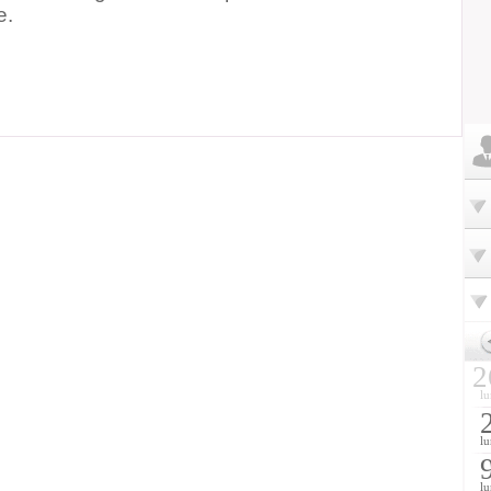
e.
2
lu
lu
lu