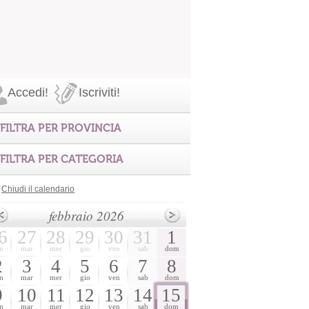
Accedi!
Iscriviti!
FILTRA PER PROVINCIA
FILTRA PER CATEGORIA
Chiudi il calendario
febbraio 2026
6
27
28
29
30
31
1
n
mar
mer
gio
ven
sab
dom
2
3
4
5
6
7
8
n
mar
mer
gio
ven
sab
dom
9
10
11
12
13
14
15
n
mar
mer
gio
ven
sab
dom