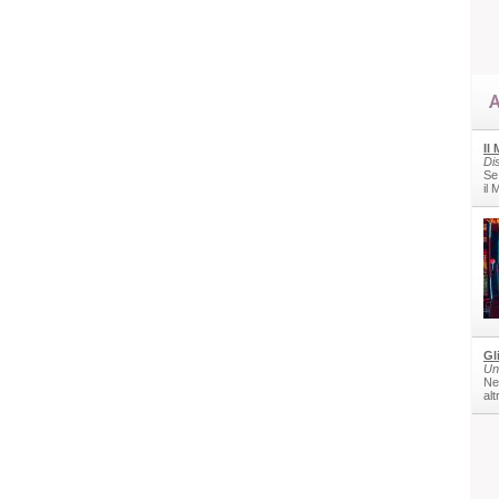
A
Il
Di
Se
il
Gl
Un
Nel
alt