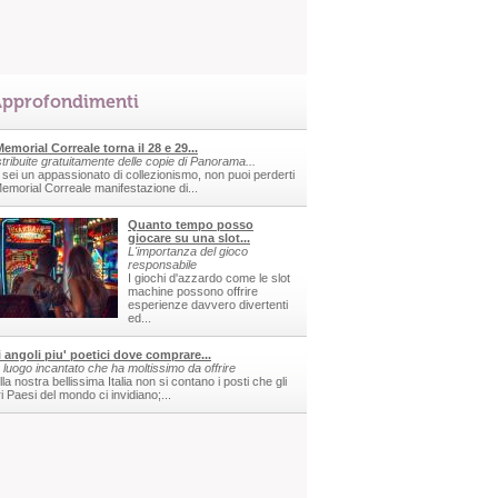
pprofondimenti
 Memorial Correale torna il 28 e 29...
stribuite gratuitamente delle copie di Panorama...
 sei un appassionato di collezionismo, non puoi perderti
 Memorial Correale manifestazione di...
Quanto tempo posso
giocare su una slot...
L'importanza del gioco
responsabile
I giochi d'azzardo come le slot
machine possono offrire
esperienze davvero divertenti
ed...
i angoli piu' poetici dove comprare...
 luogo incantato che ha moltissimo da offrire
la nostra bellissima Italia non si contano i posti che gli
ri Paesi del mondo ci invidiano;...