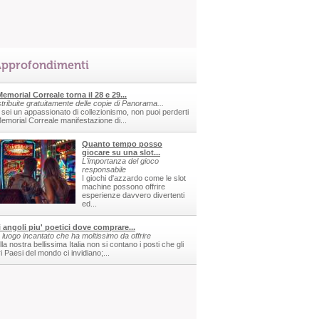
pprofondimenti
 Memorial Correale torna il 28 e 29...
stribuite gratuitamente delle copie di Panorama...
 sei un appassionato di collezionismo, non puoi perderti
 Memorial Correale manifestazione di...
Quanto tempo posso
giocare su una slot...
L'importanza del gioco
responsabile
I giochi d'azzardo come le slot
machine possono offrire
esperienze davvero divertenti
ed...
i angoli piu' poetici dove comprare...
 luogo incantato che ha moltissimo da offrire
la nostra bellissima Italia non si contano i posti che gli
ri Paesi del mondo ci invidiano;...