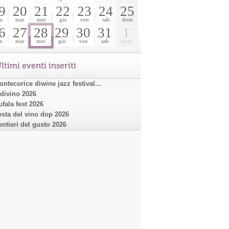
9
20
21
22
23
24
25
n
mar
mer
gio
ven
sab
dom
6
27
28
29
30
31
1
n
mar
mer
gio
ven
sab
dom
ltimi eventi inseriti
ntecorice diwine jazz festival...
ndivino 2026
ufala fest 2026
esta del vino dop 2026
entieri del gusto 2026