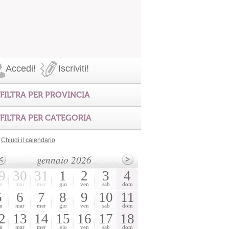
Accedi!
Iscriviti!
FILTRA PER PROVINCIA
FILTRA PER CATEGORIA
Chiudi il calendario
gennaio 2026
9
30
31
1
2
3
4
n
mar
mer
gio
ven
sab
dom
5
6
7
8
9
10
11
n
mar
mer
gio
ven
sab
dom
2
13
14
15
16
17
18
n
mar
mer
gio
ven
sab
dom