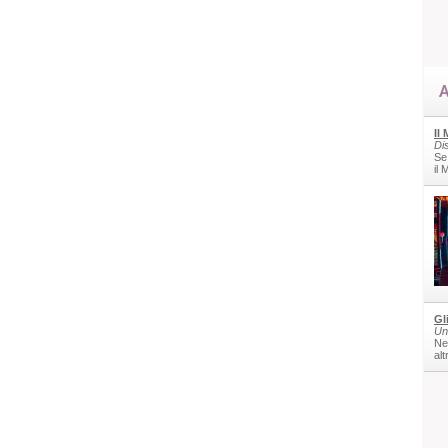
A
Il
Di
Se
il
Gl
Un
Nel
alt