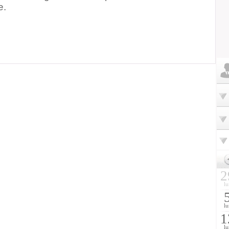
e.
2
lu
lu
1
lu