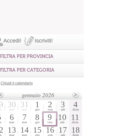
Accedi!
Iscriviti!
FILTRA PER PROVINCIA
FILTRA PER CATEGORIA
Chiudi il calendario
gennaio 2026
9
30
31
1
2
3
4
n
mar
mer
gio
ven
sab
dom
5
6
7
8
9
10
11
n
mar
mer
gio
ven
sab
dom
2
13
14
15
16
17
18
n
mar
mer
gio
ven
sab
dom