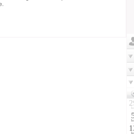
e.
2
lu
lu
1
lu