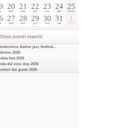
9
20
21
22
23
24
25
n
mar
mer
gio
ven
sab
dom
6
27
28
29
30
31
1
n
mar
mer
gio
ven
sab
dom
ltimi eventi inseriti
ntecorice diwine jazz festival...
ndivino 2026
ufala fest 2026
esta del vino dop 2026
entieri del gusto 2026