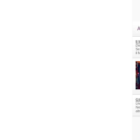
A
Il
Di
Se
il
Gl
Un
Nel
alt