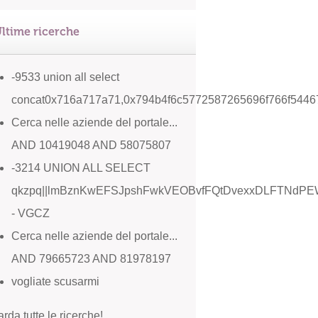
ltime ricerche
-9533 union all select
concat0x716a717a71,0x794b4f6c5772587265696f766f544
Cerca nelle aziende del portale...
AND 10419048 AND 58075807
-3214 UNION ALL SELECT
qkzpq||lmBznKwEFSJpshFwkVEOBvfFQtDvexxDLFTNdPEW
- VGCZ
Cerca nelle aziende del portale...
AND 79665723 AND 81978197
vogliate scusarmi
rda tutte le ricerche!