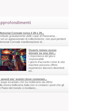
pprofondimenti
 Memorial Correale torna il 28 e 29...
stribuite gratuitamente delle copie di Panorama...
 sei un appassionato di collezionismo, non puoi perderti
 Memorial Correale manifestazione di...
Quanto tempo posso
giocare su una slot...
L'importanza del gioco
responsabile
I giochi d'azzardo come le slot
machine possono offrire
esperienze davvero divertenti
ed...
i angoli piu' poetici dove comprare...
 luogo incantato che ha moltissimo da offrire
la nostra bellissima Italia non si contano i posti che gli
ri Paesi del mondo ci invidiano;...