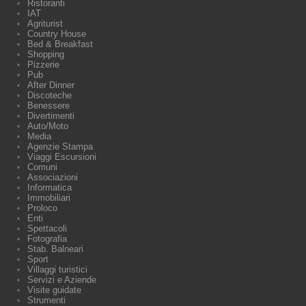
Ristoranti
IAT
Agriturist
Country House
Bed & Breakfast
Shopping
Pizzerie
Pub
After Dinner
Discoteche
Benessere
Divertimenti
Auto/Moto
Media
Agenzie Stampa
Viaggi Escursioni
Comuni
Associazioni
Informatica
Immobiliari
Proloco
Enti
Spettacoli
Fotografia
Stab. Balneari
Sport
Villaggi turistici
Servizi e Aziende
Visite guidate
Strumenti