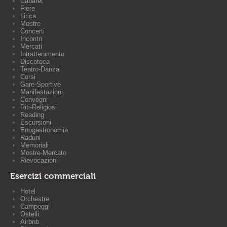
Cabaret
Fiere
Lirica
Mostre
Concerti
Incontri
Mercati
Intrattenimento
Discoteca
Teatro-Danza
Corsi
Gare-Sportive
Manifestazioni
Convegni
Riti-Religiosi
Reading
Escursioni
Enogastronomia
Raduni
Memoriali
Mostre-Mercato
Rievocazioni
Esercizi commerciali
Hotel
Orchestre
Campeggi
Ostelli
Airbnb