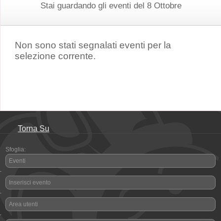
Stai guardando gli eventi del 8 Ottobre
Non sono stati segnalati eventi per la
selezione corrente.
Torna Su
Sfoglia:
Eventi
-
Inserisci evento
-
Area utenti
-