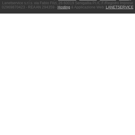
Lanetservice s.r.l.s. via Fabio Filzi, 26 60019 Senigallia P.I./C.F./Registro Imprese
02969870423 - REA AN 294359 -
Hosting
& Applicazione Web:
LANETSERVICE