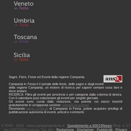
Sagre, Fiere, Feste ed Eventi della regione Campania.
Campania in Festa è il portale delle feste, delle sagre e degli eventi
della regione Campania, un motore di ricerca per sapere sempre cosa fare e
dove andare.
RICERCA: Filtra gli eventi per provincia o per categoria dalla colonna di destra.
Con il calendario puoi selezionare gli eventi per singole giornate.
Gli eventi sono curati dalla redazione, ma potrete voi stessi inserirli
gratuitamente in un'apposita sezione:
segnala un evento!
Diventando
utenti certificati
di Campania In Festa, potete acquisire privilegi di
pubblicazione autonoma di eventi, articoli e commenti.
© 2005 - 2026 - www.campaniainfesta.it -
Supplemento a 60019News
(Reg. n. 17
del 24/07/2003 presso Trib. An) -
Redazione
-
Disclaimer
-
Pubblicità
-
Privacy