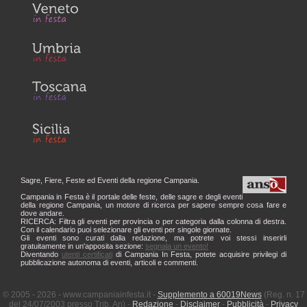
Sagre, Fiere, Feste ed Eventi della regione Campania.
Campania in Festa è il portale delle feste, delle sagre e degli eventi
della regione Campania, un motore di ricerca per sapere sempre cosa fare e
dove andare.
RICERCA: Filtra gli eventi per provincia o per categoria dalla colonna di destra.
Con il calendario puoi selezionare gli eventi per singole giornate.
Gli eventi sono curati dalla redazione, ma potrete voi stessi inserirli
gratuitamente in un'apposita sezione:
segnala un evento!
Diventando
utenti certificati
di Campania In Festa, potete acquisire privilegi di
pubblicazione autonoma di eventi, articoli e commenti.
© 2005 - 2026 - www.campaniainfesta.it -
Supplemento a 60019News
(Reg. n. 17
del 24/07/2003 presso Trib. An) -
Redazione
-
Disclaimer
-
Pubblicità
-
Privacy