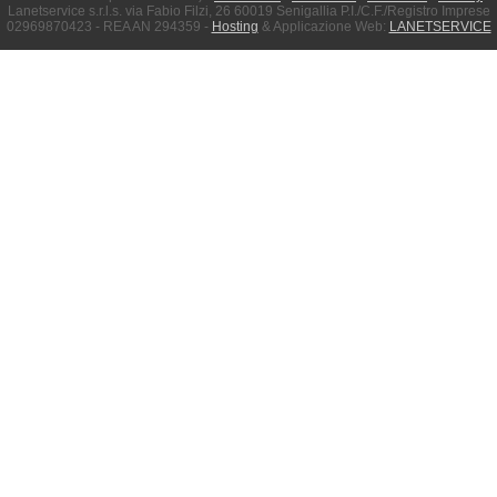
Lanetservice s.r.l.s. via Fabio Filzi, 26 60019 Senigallia P.I./C.F./Registro Imprese
02969870423 - REA AN 294359 -
Hosting
& Applicazione Web:
LANETSERVICE