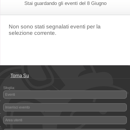
Stai guardando gli eventi del 8 Giugno
Non sono stati segnalati eventi per la
selezione corrente.
Torna Su
Sfoglia:
Eventi
-
Inserisci evento
-
Area utenti
-