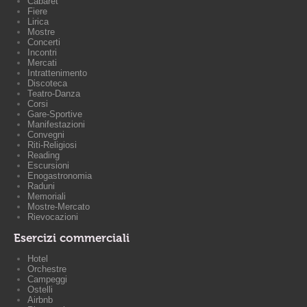
Cabaret
Fiere
Lirica
Mostre
Concerti
Incontri
Mercati
Intrattenimento
Discoteca
Teatro-Danza
Corsi
Gare-Sportive
Manifestazioni
Convegni
Riti-Religiosi
Reading
Escursioni
Enogastronomia
Raduni
Memoriali
Mostre-Mercato
Rievocazioni
Esercizi commerciali
Hotel
Orchestre
Campeggi
Ostelli
Airbnb