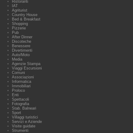
Ristoranti
IAT
Agriturist
Country House
Bed & Breakfast
Shopping
Pizzerie
Pub
After Dinner
Discoteche
Benessere
Divertimenti
Auto/Moto
Media
Agenzie Stampa
Viaggi Escursioni
Comuni
Associazioni
Informatica
Immobiliari
Proloco
Enti
Spettacoli
Fotografia
Stab. Balneari
Sport
Villaggi turistici
Servizi e Aziende
Visite guidate
Strumenti