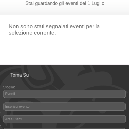
Stai guardando gli eventi del 1 Luglio
Non sono stati segnalati eventi per la
selezione corrente.
Torna Su
Sfoglia:
Eventi
-
Inserisci evento
-
Area utenti
-