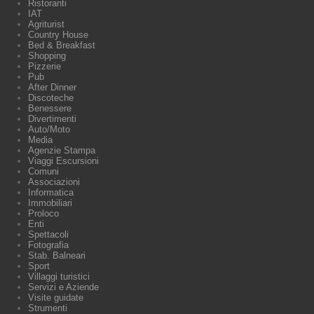
Ristoranti
IAT
Agriturist
Country House
Bed & Breakfast
Shopping
Pizzerie
Pub
After Dinner
Discoteche
Benessere
Divertimenti
Auto/Moto
Media
Agenzie Stampa
Viaggi Escursioni
Comuni
Associazioni
Informatica
Immobiliari
Proloco
Enti
Spettacoli
Fotografia
Stab. Balneari
Sport
Villaggi turistici
Servizi e Aziende
Visite guidate
Strumenti