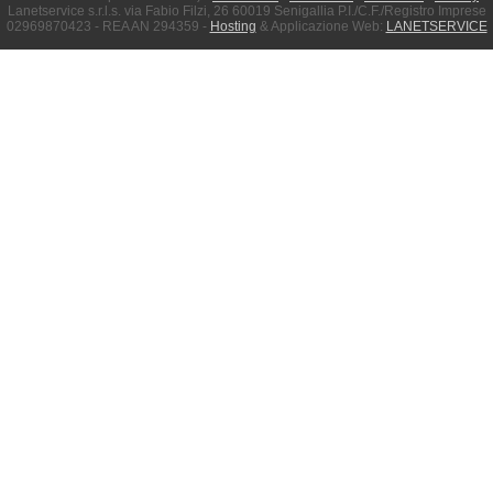
Lanetservice s.r.l.s. via Fabio Filzi, 26 60019 Senigallia P.I./C.F./Registro Imprese
02969870423 - REA AN 294359 -
Hosting
& Applicazione Web:
LANETSERVICE