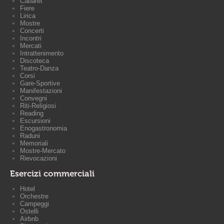
Cabaret
Fiere
Lirica
Mostre
Concerti
Incontri
Mercati
Intrattenimento
Discoteca
Teatro-Danza
Corsi
Gare-Sportive
Manifestazioni
Convegni
Riti-Religiosi
Reading
Escursioni
Enogastronomia
Raduni
Memoriali
Mostre-Mercato
Rievocazioni
Esercizi commerciali
Hotel
Orchestre
Campeggi
Ostelli
Airbnb