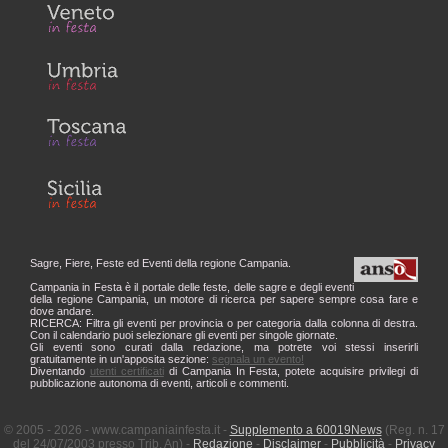
Sagre, Fiere, Feste ed Eventi della regione Campania.
Campania in Festa è il portale delle feste, delle sagre e degli eventi
della regione Campania, un motore di ricerca per sapere sempre cosa fare e
dove andare.
RICERCA: Filtra gli eventi per provincia o per categoria dalla colonna di destra.
Con il calendario puoi selezionare gli eventi per singole giornate.
Gli eventi sono curati dalla redazione, ma potrete voi stessi inserirli
gratuitamente in un'apposita sezione:
segnala un evento!
Diventando
utenti certificati
di Campania In Festa, potete acquisire privilegi di
pubblicazione autonoma di eventi, articoli e commenti.
© 2005 - 2026 - www.campaniainfesta.it -
Supplemento a 60019News
(Reg. n. 17
del 24/07/2003 presso Trib. An) -
Redazione
-
Disclaimer
-
Pubblicità
-
Privacy