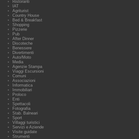
Ristoranti
IAT
Agriturist
Country House
Bed & Breakfast
Shopping
Pizzerie
Pub
After Dinner
Discoteche
Benessere
Divertimenti
Auto/Moto
Media
Agenzie Stampa
Viaggi Escursioni
Comuni
Associazioni
Informatica
Immobiliari
Proloco
Enti
Spettacoli
Fotografia
Stab. Balneari
Sport
Villaggi turistici
Servizi e Aziende
Visite guidate
Strumenti