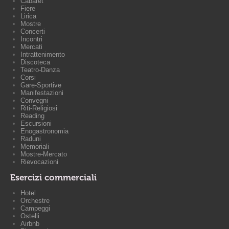
Cabaret
Fiere
Lirica
Mostre
Concerti
Incontri
Mercati
Intrattenimento
Discoteca
Teatro-Danza
Corsi
Gare-Sportive
Manifestazioni
Convegni
Riti-Religiosi
Reading
Escursioni
Enogastronomia
Raduni
Memoriali
Mostre-Mercato
Rievocazioni
Esercizi commerciali
Hotel
Orchestre
Campeggi
Ostelli
Airbnb