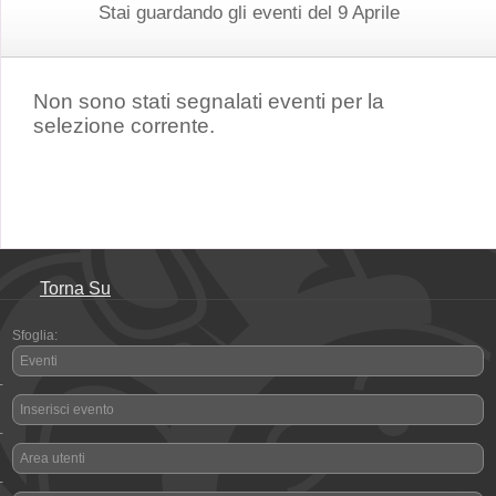
Stai guardando gli eventi del 9 Aprile
Non sono stati segnalati eventi per la
selezione corrente.
Torna Su
Sfoglia:
Eventi
-
Inserisci evento
-
Area utenti
-