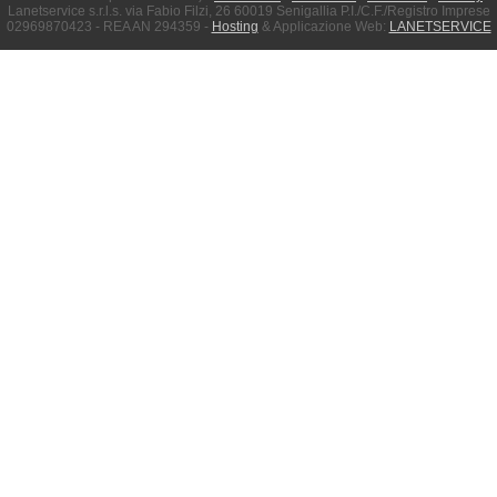
Lanetservice s.r.l.s. via Fabio Filzi, 26 60019 Senigallia P.I./C.F./Registro Imprese
02969870423 - REA AN 294359 -
Hosting
& Applicazione Web:
LANETSERVICE