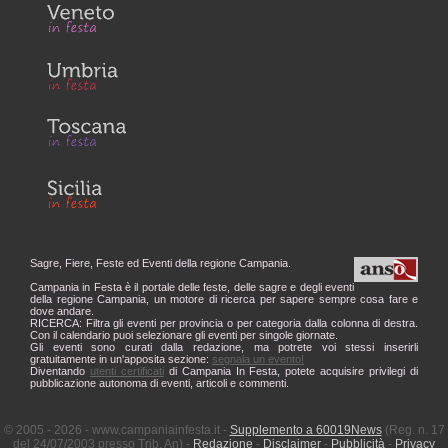
Sagre, Fiere, Feste ed Eventi della regione Campania.
Campania in Festa è il portale delle feste, delle sagre e degli eventi
della regione Campania, un motore di ricerca per sapere sempre cosa fare e
dove andare.
RICERCA: Filtra gli eventi per provincia o per categoria dalla colonna di destra.
Con il calendario puoi selezionare gli eventi per singole giornate.
Gli eventi sono curati dalla redazione, ma potrete voi stessi inserirli
gratuitamente in un'apposita sezione:
segnala un evento!
Diventando
utenti certificati
di Campania In Festa, potete acquisire privilegi di
pubblicazione autonoma di eventi, articoli e commenti.
© 2005 - 2026 - www.campaniainfesta.it -
Supplemento a 60019News
(Reg. n. 17
del 24/07/2003 presso Trib. An) -
Redazione
-
Disclaimer
-
Pubblicità
-
Privacy