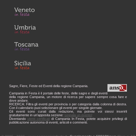
Sagre, Fiere, Feste ed Eventi della regione Campania.
Campania in Festa è il portale delle feste, delle sagre e degli eventi
della regione Campania, un motore di ricerca per sapere sempre cosa fare e
dove andare.
RICERCA: Filtra gli eventi per provincia o per categoria dalla colonna di destra.
Con il calendario puoi selezionare gli eventi per singole giornate.
Gli eventi sono curati dalla redazione, ma potrete voi stessi inserirli
gratuitamente in un'apposita sezione:
segnala un evento!
Diventando
utenti certificati
di Campania In Festa, potete acquisire privilegi di
pubblicazione autonoma di eventi, articoli e commenti.