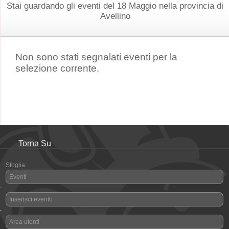
Stai guardando gli eventi del 18 Maggio nella provincia di
Avellino
Non sono stati segnalati eventi per la
selezione corrente.
Torna Su
Sfoglia:
Eventi
-
Inserisci evento
-
Area utenti