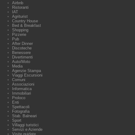
Airbnb
Ristoranti
IAT
Agriturist
Country House
Bed & Breakfast
Shopping
Pizzerie
Pub
After Dinner
Discoteche
Benessere
Divertimenti
Auto/Moto
Media
Agenzie Stampa
Viaggi Escursioni
Comuni
Associazioni
Informatica
Immobiliari
Proloco
Enti
Spettacoli
Fotografia
Stab. Balneari
Sport
Villaggi turistici
Servizi e Aziende
Visite guidate