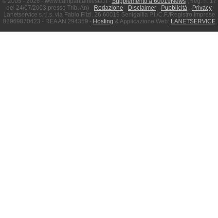
© 2005 - 2026 - www.campaniainfesta.it -
Supplemento a 60019News
(Reg. n. 17
del 24/07/2003 presso Trib. An) -
Redazione
-
Disclaimer
-
Pubblicità
-
Privacy
Lanetservice s.r.l.s. via Fabio Filzi, 26 60019 Senigallia P.I./C.F./Registro Imprese
02969870423 - REA AN 294359 -
Hosting
& Applicazione Web:
LANETSERVICE