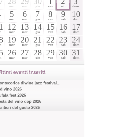
7
28
29
30
1
2
3
n
mar
mer
gio
ven
sab
dom
4
5
6
7
8
9
10
n
mar
mer
gio
ven
sab
dom
1
12
13
14
15
16
17
n
mar
mer
gio
ven
sab
dom
8
19
20
21
22
23
24
n
mar
mer
gio
ven
sab
dom
5
26
27
28
29
30
31
n
mar
mer
gio
ven
sab
dom
ltimi eventi inseriti
ntecorice diwine jazz festival...
ndivino 2026
ufala fest 2026
esta del vino dop 2026
entieri del gusto 2026