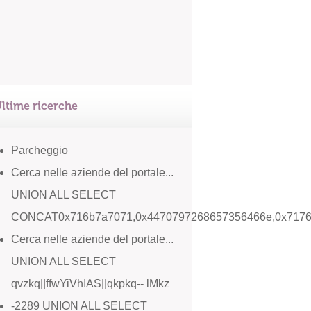
ltime ricerche
Parcheggio
Cerca nelle aziende del portale...
UNION ALL SELECT
CONCAT0x716b7a7071,0x4470797268657356466e,0x717
Cerca nelle aziende del portale...
UNION ALL SELECT
qvzkq||ffwYiVhIAS||qkpkq-- lMkz
-2289 UNION ALL SELECT