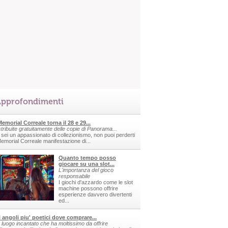
pprofondimenti
 Memorial Correale torna il 28 e 29...
stribuite gratuitamente delle copie di Panorama...
 sei un appassionato di collezionismo, non puoi perderti
 Memorial Correale manifestazione di...
Quanto tempo posso
giocare su una slot...
L'importanza del gioco
responsabile
I giochi d'azzardo come le slot
machine possono offrire
esperienze davvero divertenti
ed...
i angoli piu' poetici dove comprare...
 luogo incantato che ha moltissimo da offrire