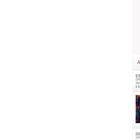
A
Il
Di
Se
il
Gl
Un