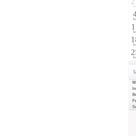
2
lu
lu
1
lu
1
lu
2
lu
U
Mo
I
B
F
S