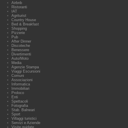
Airbnb
Ristoranti
IAT
Agriturist
Country House
Bed & Breakfast
Shopping
Pizzerie
Pub
After Dinner
Discoteche
Benessere
Divertimenti
Auto/Moto
Media
Agenzie Stampa
Viaggi Escursioni
Comuni
Associazioni
Informatica
Immobiliari
Proloco
Enti
Spettacoli
Fotografia
Stab. Balneari
Sport
Villaggi turistici
Servizi e Aziende
Visite guidate