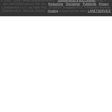
© 2005 - 2026 - www.campaniainfesta.it -
Supplemento a 60019News
(Reg. n. 17
del 24/07/2003 presso Trib. An) -
Redazione
-
Disclaimer
-
Pubblicità
-
Privacy
Lanetservice s.r.l.s. via Fabio Filzi, 26 60019 Senigallia P.I./C.F./Registro Imprese
02969870423 - REA AN 294359 -
Hosting
& Applicazione Web:
LANETSERVICE