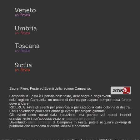
Sagre, Fiere, Feste ed Eventi della regione Campania.
Campania in Festa è il portale delle feste, delle sagre e degli eventi
della regione Campania, un motore di ricerca per sapere sempre cosa fare e
dove andare.
RICERCA: Filtra gli eventi per provincia o per categoria dalla colonna di destra.
Con il calendario puoi selezionare gli eventi per singole giornate.
Gli eventi sono curati dalla redazione, ma potrete voi stessi inserirli
gratuitamente in un'apposita sezione:
segnala un evento!
Diventando
utenti certificati
di Campania In Festa, potete acquisire privilegi di
pubblicazione autonoma di eventi, articoli e commenti.