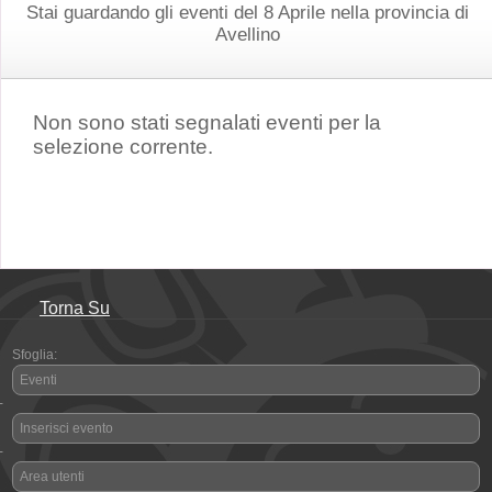
Stai guardando gli eventi del 8 Aprile nella provincia di
Avellino
Non sono stati segnalati eventi per la
selezione corrente.
Torna Su
Sfoglia:
Eventi
-
Inserisci evento
-
Area utenti