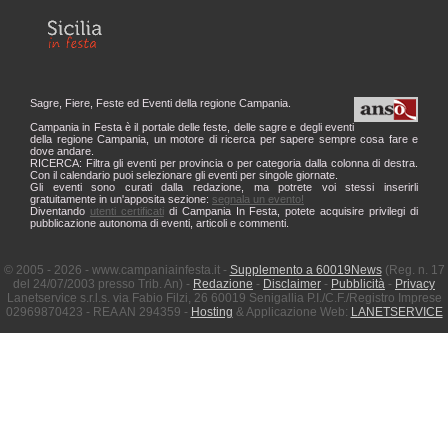
Sagre, Fiere, Feste ed Eventi della regione Campania.
Campania in Festa è il portale delle feste, delle sagre e degli eventi
della regione Campania, un motore di ricerca per sapere sempre cosa fare e
dove andare.
RICERCA: Filtra gli eventi per provincia o per categoria dalla colonna di destra.
Con il calendario puoi selezionare gli eventi per singole giornate.
Gli eventi sono curati dalla redazione, ma potrete voi stessi inserirli
gratuitamente in un'apposita sezione:
segnala un evento!
Diventando
utenti certificati
di Campania In Festa, potete acquisire privilegi di
pubblicazione autonoma di eventi, articoli e commenti.
© 2005 - 2026 - www.campaniainfesta.it -
Supplemento a 60019News
(Reg. n. 17
del 24/07/2003 presso Trib. An) -
Redazione
-
Disclaimer
-
Pubblicità
-
Privacy
Lanetservice s.r.l.s. via Fabio Filzi, 26 60019 Senigallia P.I./C.F./Registro Imprese
02969870423 - REA AN 294359 -
Hosting
& Applicazione Web:
LANETSERVICE