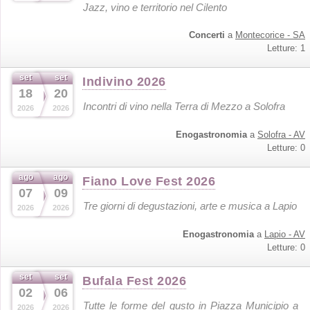
Jazz, vino e territorio nel Cilento
Concerti
a
Montecorice - SA
Letture: 1
set
set
Indivino 2026
18
20
Incontri di vino nella Terra di Mezzo a Solofra
2026
2026
Enogastronomia
a
Solofra - AV
Letture: 0
ago
ago
Fiano Love Fest 2026
07
09
Tre giorni di degustazioni, arte e musica a Lapio
2026
2026
Enogastronomia
a
Lapio - AV
Letture: 0
set
set
Bufala Fest 2026
02
06
Tutte le forme del gusto in Piazza Municipio a
2026
2026