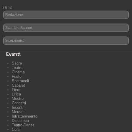
Utilità:
Redazione
-
Scambio Banner
-
Inserzionisti
Eventi
Sagre
Teatro
Cinema
Feste
Spettacoli
Cabaret
Fiere
Lirica
Mostre
Concerti
Incontri
Mercati
Intrattenimento
Discoteca
Teatro-Danza
Corsi