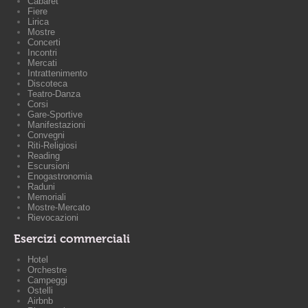
Cabaret
Fiere
Lirica
Mostre
Concerti
Incontri
Mercati
Intrattenimento
Discoteca
Teatro-Danza
Corsi
Gare-Sportive
Manifestazioni
Convegni
Riti-Religiosi
Reading
Escursioni
Enogastronomia
Raduni
Memoriali
Mostre-Mercato
Rievocazioni
Esercizi commerciali
Hotel
Orchestre
Campeggi
Ostelli
Airbnb