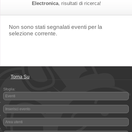
Electronica
, risultati di ricerca!
Non sono stati segnalati eventi per la
selezione corrente.
Torna Su
Sfoglia:
Eventi
-
Inserisci evento
-
Area utenti
-