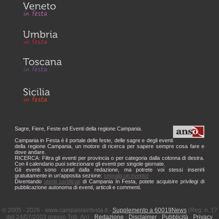
Sagre, Fiere, Feste ed Eventi della regione Campania.
Campania in Festa è il portale delle feste, delle sagre e degli eventi
della regione Campania, un motore di ricerca per sapere sempre cosa fare e
dove andare.
RICERCA: Filtra gli eventi per provincia o per categoria dalla colonna di destra.
Con il calendario puoi selezionare gli eventi per singole giornate.
Gli eventi sono curati dalla redazione, ma potrete voi stessi inserirli
gratuitamente in un'apposita sezione:
segnala un evento!
Diventando
utenti certificati
di Campania In Festa, potete acquisire privilegi di
pubblicazione autonoma di eventi, articoli e commenti.
© 2005 - 2026 - www.campaniainfesta.it -
Supplemento a 60019News
(Reg. n. 17
del 24/07/2003 presso Trib. An) -
Redazione
-
Disclaimer
-
Pubblicità
-
Privacy