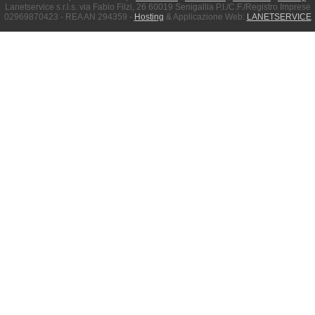
Lanetservice s.r.l.s. via Fabio Filzi, 26 60019 Senigallia P.I./C.F./Registro Imprese
02969870423 - REA AN 294359 -
Hosting
& Applicazione Web:
LANETSERVICE