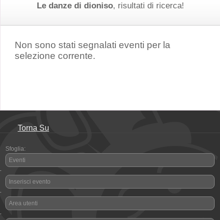
Le danze di dioniso
, risultati di ricerca!
Non sono stati segnalati eventi per la
selezione corrente.
Torna Su
Sfoglia:
Eventi
-
Inserisci evento
-
Area utenti
-