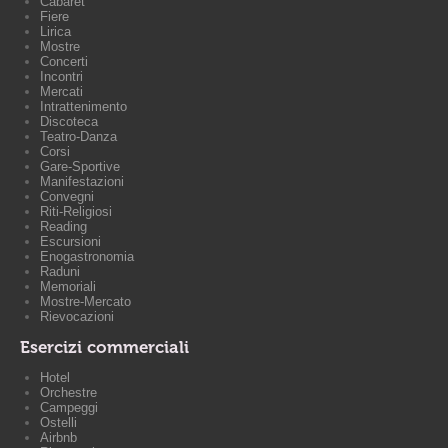
Cabaret
Fiere
Lirica
Mostre
Concerti
Incontri
Mercati
Intrattenimento
Discoteca
Teatro-Danza
Corsi
Gare-Sportive
Manifestazioni
Convegni
Riti-Religiosi
Reading
Escursioni
Enogastronomia
Raduni
Memoriali
Mostre-Mercato
Rievocazioni
Esercizi commerciali
Hotel
Orchestre
Campeggi
Ostelli
Airbnb