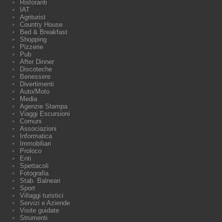
Ristoranti
IAT
Agriturist
Country House
Bed & Breakfast
Shopping
Pizzerie
Pub
After Dinner
Discoteche
Benessere
Divertimenti
Auto/Moto
Media
Agenzie Stampa
Viaggi Escursioni
Comuni
Associazioni
Informatica
Immobiliari
Proloco
Enti
Spettacoli
Fotografia
Stab. Balneari
Sport
Villaggi turistici
Servizi e Aziende
Visite guidate
Strumenti