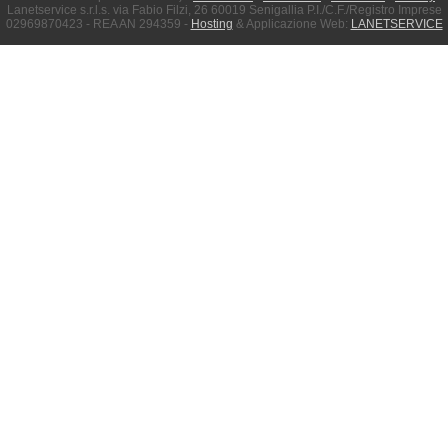
Lanetservice s.r.l.s. via Fabio Filzi, 26 60019 Senigallia P.I./C.F./Registro Imprese
02969870423 - REA AN 294359 -
Hosting
& Applicazione Web:
LANETSERVICE