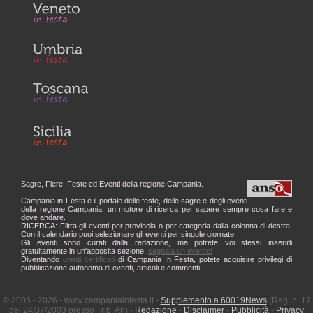
Sagre, Fiere, Feste ed Eventi della regione Campania.
Campania in Festa è il portale delle feste, delle sagre e degli eventi
della regione Campania, un motore di ricerca per sapere sempre cosa fare e
dove andare.
RICERCA: Filtra gli eventi per provincia o per categoria dalla colonna di destra.
Con il calendario puoi selezionare gli eventi per singole giornate.
Gli eventi sono curati dalla redazione, ma potrete voi stessi inserirli
gratuitamente in un'apposita sezione:
segnala un evento!
Diventando
utenti certificati
di Campania In Festa, potete acquisire privilegi di
pubblicazione autonoma di eventi, articoli e commenti.
© 2005 - 2026 - www.campaniainfesta.it -
Supplemento a 60019News
(Reg. n. 17
del 24/07/2003 presso Trib. An) -
Redazione
-
Disclaimer
-
Pubblicità
-
Privacy