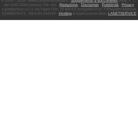
© 2005 - 2026 - www.campaniainfesta.it -
Supplemento a 60019News
(Reg. n. 17
del 24/07/2003 presso Trib. An) -
Redazione
-
Disclaimer
-
Pubblicità
-
Privacy
Lanetservice s.r.l.s. via Fabio Filzi, 26 60019 Senigallia P.I./C.F./Registro Imprese
02969870423 - REA AN 294359 -
Hosting
& Applicazione Web:
LANETSERVICE