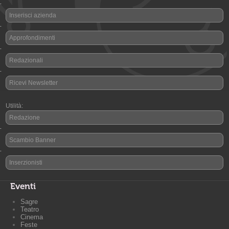
-
Inserisci azienda
-
Approfondimenti
-
Redazionali
-
Ricevi Newsletter
Utilità:
Redazione
-
Scambio Banner
-
Inserzionisti
Eventi
Sagre
Teatro
Cinema
Feste