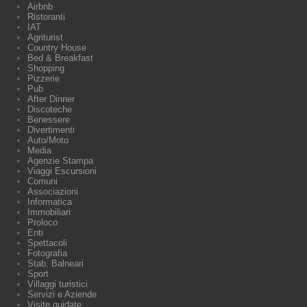
Airbnb
Ristoranti
IAT
Agriturist
Country House
Bed & Breakfast
Shopping
Pizzerie
Pub
After Dinner
Discoteche
Benessere
Divertimenti
Auto/Moto
Media
Agenzie Stampa
Viaggi Escursioni
Comuni
Associazioni
Informatica
Immobiliari
Proloco
Enti
Spettacoli
Fotografia
Stab. Balneari
Sport
Villaggi turistici
Servizi e Aziende
Visite guidate