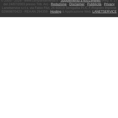
© 2005 - 2026 - www.campaniainfesta.it -
Supplemento a 60019News
(Reg. n. 17
del 24/07/2003 presso Trib. An) -
Redazione
-
Disclaimer
-
Pubblicità
-
Privacy
Lanetservice s.r.l.s. via Fabio Filzi, 26 60019 Senigallia P.I./C.F./Registro Imprese
02969870423 - REA AN 294359 -
Hosting
& Applicazione Web:
LANETSERVICE