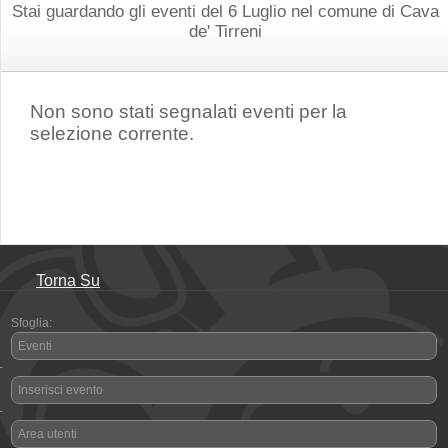
Stai guardando gli eventi del 6 Luglio nel comune di Cava
de' Tirreni
Non sono stati segnalati eventi per la
selezione corrente.
Torna Su
Sfoglia:
Eventi
-
Inserisci evento
-
Area utenti