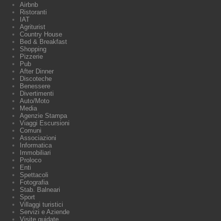
Airbnb
Ristoranti
IAT
Agriturist
Country House
Bed & Breakfast
Shopping
Pizzerie
Pub
After Dinner
Discoteche
Benessere
Divertimenti
Auto/Moto
Media
Agenzie Stampa
Viaggi Escursioni
Comuni
Associazioni
Informatica
Immobiliari
Proloco
Enti
Spettacoli
Fotografia
Stab. Balneari
Sport
Villaggi turistici
Servizi e Aziende
Visite guidate