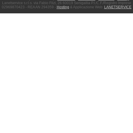
Lanetservice s.r.l.s. via Fabio Filzi, 26 60019 Senigallia P.I./C.F./Registro Imprese
02969870423 - REA AN 294359 -
Hosting
& Applicazione Web:
LANETSERVICE