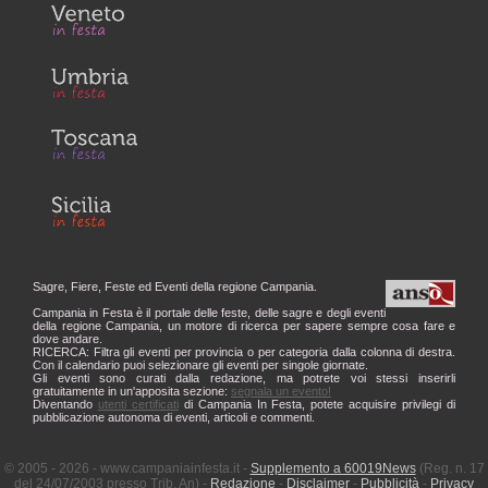
Sagre, Fiere, Feste ed Eventi della regione Campania.
Campania in Festa è il portale delle feste, delle sagre e degli eventi
della regione Campania, un motore di ricerca per sapere sempre cosa fare e
dove andare.
RICERCA: Filtra gli eventi per provincia o per categoria dalla colonna di destra.
Con il calendario puoi selezionare gli eventi per singole giornate.
Gli eventi sono curati dalla redazione, ma potrete voi stessi inserirli
gratuitamente in un'apposita sezione:
segnala un evento!
Diventando
utenti certificati
di Campania In Festa, potete acquisire privilegi di
pubblicazione autonoma di eventi, articoli e commenti.
© 2005 - 2026 - www.campaniainfesta.it -
Supplemento a 60019News
(Reg. n. 17
del 24/07/2003 presso Trib. An) -
Redazione
-
Disclaimer
-
Pubblicità
-
Privacy