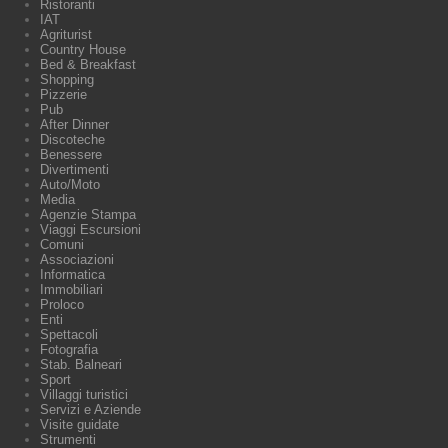
Ristoranti
IAT
Agriturist
Country House
Bed & Breakfast
Shopping
Pizzerie
Pub
After Dinner
Discoteche
Benessere
Divertimenti
Auto/Moto
Media
Agenzie Stampa
Viaggi Escursioni
Comuni
Associazioni
Informatica
Immobiliari
Proloco
Enti
Spettacoli
Fotografia
Stab. Balneari
Sport
Villaggi turistici
Servizi e Aziende
Visite guidate
Strumenti