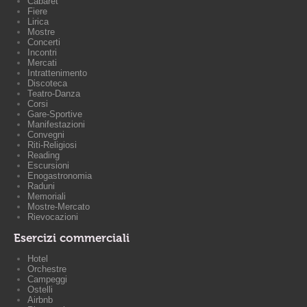
Cabaret
Fiere
Lirica
Mostre
Concerti
Incontri
Mercati
Intrattenimento
Discoteca
Teatro-Danza
Corsi
Gare-Sportive
Manifestazioni
Convegni
Riti-Religiosi
Reading
Escursioni
Enogastronomia
Raduni
Memoriali
Mostre-Mercato
Rievocazioni
Esercizi commerciali
Hotel
Orchestre
Campeggi
Ostelli
Airbnb