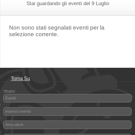
Stai guardando gli eventi del 9 Luglio
Non sono stati segnalati eventi per la
selezione corrente.
Torna Su
Sfoglia:
Eventi
-
Inserisci evento
-
Area utenti
-