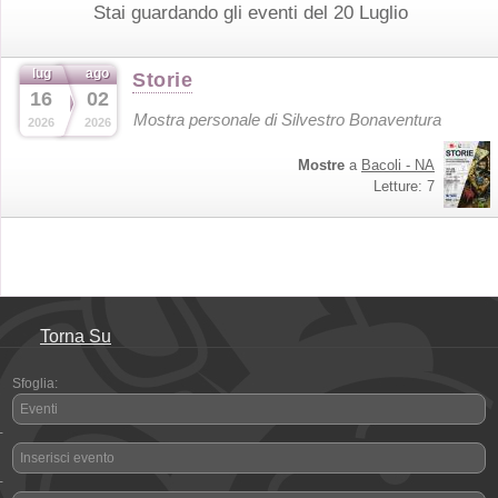
Stai guardando gli eventi del 20 Luglio
lug
ago
Storie
16
02
Mostra personale di Silvestro Bonaventura
2026
2026
Mostre
a
Bacoli - NA
Letture: 7
Torna Su
Sfoglia:
Eventi
-
Inserisci evento
-