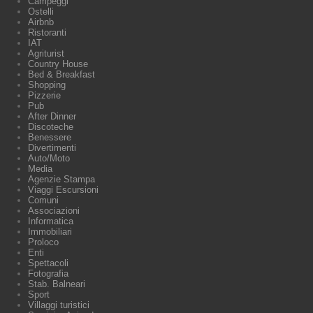
Campeggi
Ostelli
Airbnb
Ristoranti
IAT
Agriturist
Country House
Bed & Breakfast
Shopping
Pizzerie
Pub
After Dinner
Discoteche
Benessere
Divertimenti
Auto/Moto
Media
Agenzie Stampa
Viaggi Escursioni
Comuni
Associazioni
Informatica
Immobiliari
Proloco
Enti
Spettacoli
Fotografia
Stab. Balneari
Sport
Villaggi turistici