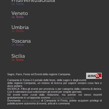
Sagre, Fiere, Feste ed Eventi della regione Campania.
Campania in Festa è il portale delle feste, delle sagre e degli eventi
della regione Campania, un motore di ricerca per sapere sempre cosa fare e
dove andare.
RICERCA: Filtra gli eventi per provincia o per categoria dalla colonna di destra.
Con il calendario puoi selezionare gli eventi per singole giornate.
Gli eventi sono curati dalla redazione, ma potrete voi stessi inserirli
gratuitamente in un'apposita sezione:
segnala un evento!
Diventando
utenti certificati
di Campania In Festa, potete acquisire privilegi di
pubblicazione autonoma di eventi, articoli e commenti.