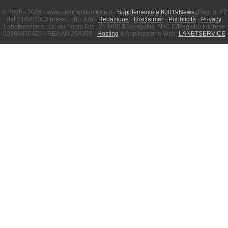
© 2005 - 2026 - www.campaniainfesta.it -
Supplemento a 60019News
(Reg. n. 17
del 24/07/2003 presso Trib. An) -
Redazione
-
Disclaimer
-
Pubblicità
-
Privacy
Lanetservice s.r.l.s. via Fabio Filzi, 26 60019 Senigallia P.I./C.F./Registro Imprese
02969870423 - REA AN 294359 -
Hosting
& Applicazione Web:
LANETSERVICE