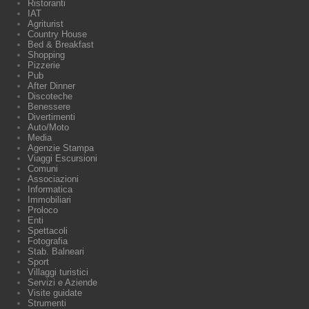
Ristoranti
IAT
Agriturist
Country House
Bed & Breakfast
Shopping
Pizzerie
Pub
After Dinner
Discoteche
Benessere
Divertimenti
Auto/Moto
Media
Agenzie Stampa
Viaggi Escursioni
Comuni
Associazioni
Informatica
Immobiliari
Proloco
Enti
Spettacoli
Fotografia
Stab. Balneari
Sport
Villaggi turistici
Servizi e Aziende
Visite guidate
Strumenti