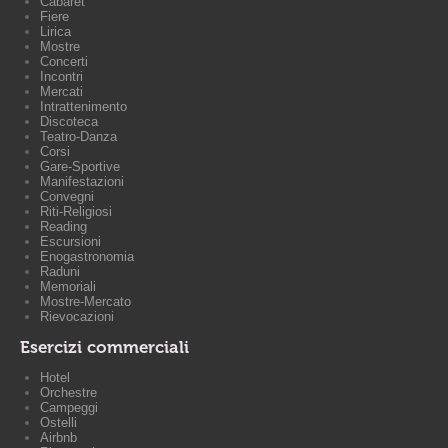
Cabaret
Fiere
Lirica
Mostre
Concerti
Incontri
Mercati
Intrattenimento
Discoteca
Teatro-Danza
Corsi
Gare-Sportive
Manifestazioni
Convegni
Riti-Religiosi
Reading
Escursioni
Enogastronomia
Raduni
Memoriali
Mostre-Mercato
Rievocazioni
Esercizi commerciali
Hotel
Orchestre
Campeggi
Ostelli
Airbnb