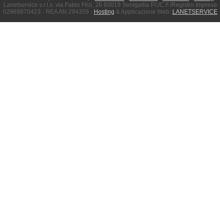
Lanetservice s.r.l.s. via Fabio Filzi, 26 60019 Senigallia P.I./C.F./Registro Imprese
02969870423 - REA AN 294359 -
Hosting
& Applicazione Web:
LANETSERVICE