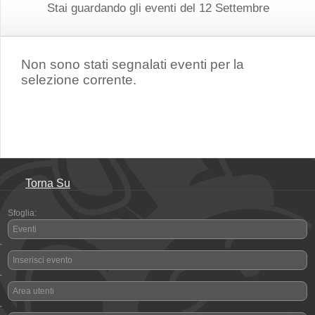
Stai guardando gli eventi del 12 Settembre
Non sono stati segnalati eventi per la
selezione corrente.
Torna Su
Sfoglia:
Eventi
-
Inserisci evento
-
Area utenti
-