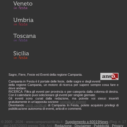
Sagre, Fiere, Feste ed Eventi della regione Campania.
Campania in Festa è il portale delle feste, delle sagre e degli eventi
della regione Campania, un motore di ricerca per sapere sempre cosa fare e
dove andare.
RICERCA: Filtra gli eventi per provincia o per categoria dalla colonna di destra.
Con il calendario puoi selezionare gli eventi per singole giornate.
Gli eventi sono curati dalla redazione, ma potrete voi stessi inserirli
gratuitamente in un'apposita sezione:
segnala un evento!
Diventando
utenti certificati
di Campania In Festa, potete acquisire privilegi di
pubblicazione autonoma di eventi, articoli e commenti.
© 2005 - 2026 - www.campaniainfesta.it -
Supplemento a 60019News
(Reg. n. 17
del 24/07/2003 presso Trib. An) -
Redazione
-
Disclaimer
-
Pubblicità
-
Privacy