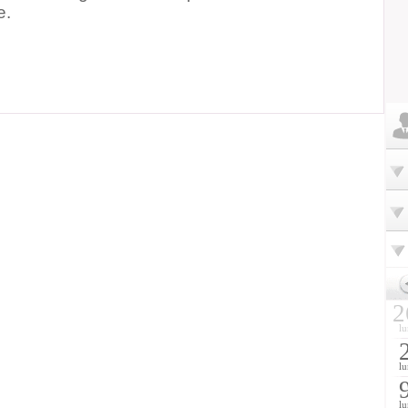
e.
2
lu
lu
lu