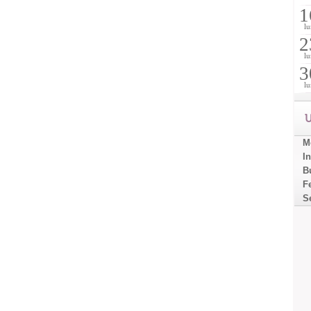
1
lu
2
lu
3
lu
U
Mo
I
B
F
S