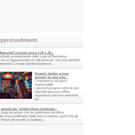
pprofondimenti
 Memorial Correale torna il 28 e 29...
stribuite gratuitamente delle copie di Panorama...
 sei un appassionato di collezionismo, non puoi perderti
 Memorial Correale manifestazione di...
Quanto tempo posso
giocare su una slot...
L'importanza del gioco
responsabile
I giochi d'azzardo come le slot
machine possono offrire
esperienze davvero divertenti
ed...
i angoli piu' poetici dove comprare...
 luogo incantato che ha moltissimo da offrire
la nostra bellissima Italia non si contano i posti che gli
ri Paesi del mondo ci invidiano;...