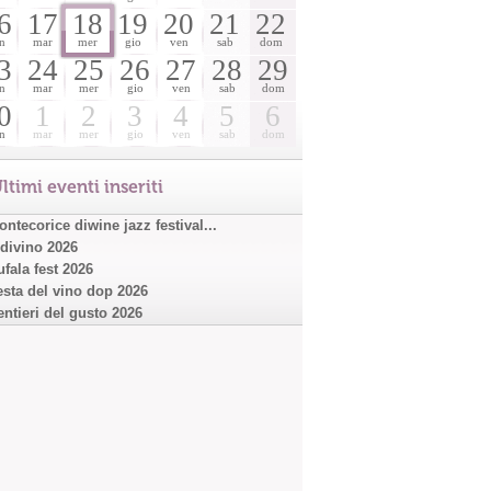
6
17
18
19
20
21
22
n
mar
mer
gio
ven
sab
dom
3
24
25
26
27
28
29
n
mar
mer
gio
ven
sab
dom
0
1
2
3
4
5
6
n
mar
mer
gio
ven
sab
dom
ltimi eventi inseriti
ntecorice diwine jazz festival...
ndivino 2026
ufala fest 2026
esta del vino dop 2026
entieri del gusto 2026