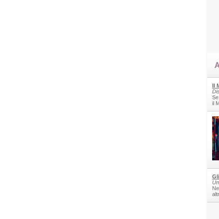
A
Il
Di
Se
il
Gl
Un
Nel
alt