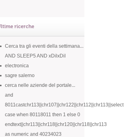
ltime ricerche
Cerca tra gli eventi della settimana...
AND SLEEP5 AND xDilxDil
electronica
sagre salerno
cerca nelle aziende del portale...
and
8011castchr113||chr107||chr122||chr112||chr113||select
case when 80118011 then 1 else 0
endtext||chr113||chr118||chr120||chr118||chr113
as numeric and 40234023