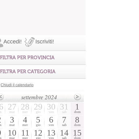
Accedi!
Iscriviti!
FILTRA PER PROVINCIA
FILTRA PER CATEGORIA
Chiudi il calendario
settembre 2024
6
27
28
29
30
31
1
n
mar
mer
gio
ven
sab
dom
2
3
4
5
6
7
8
n
mar
mer
gio
ven
sab
dom
9
10
11
12
13
14
15
n
mar
mer
gio
ven
sab
dom